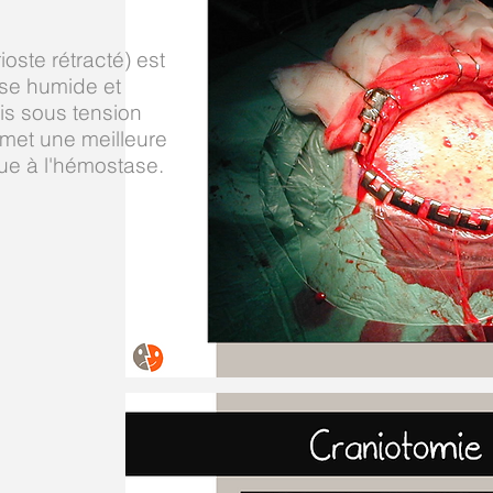
ioste rétracté) est
se humide et
is sous tension
rmet une meilleure
bue à l'hémostase.