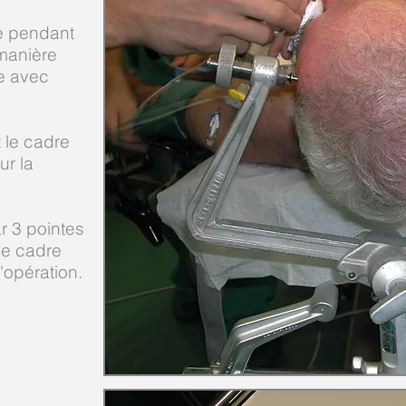
ge pendant
e manière
re avec
t le cadre
ur la
ar 3 pointes
 le cadre
d'opération.