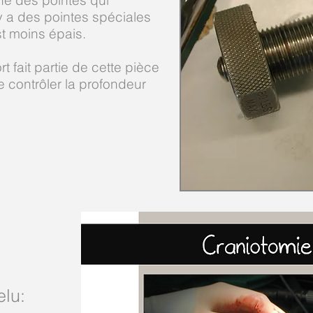
une des pointes qui
 y a des pointes spéciales
st moins épais.
t fait partie de cette pièce
e contrôler la profondeur
elu: