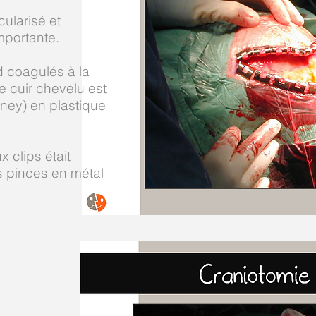
cularisé et
mportante.
 coagulés à la
le cuir chevelu est
ney) en plastique
 clips était
es pinces en métal