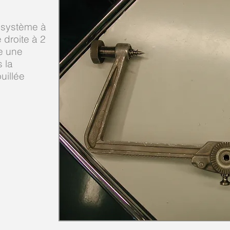
 système à
 droite à 2
re une
s la
ouillée