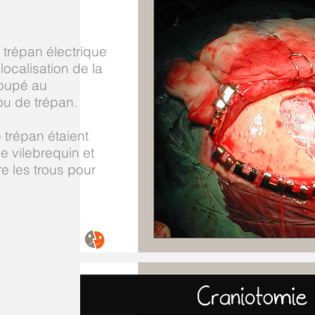
u trépan électrique
 localisation de la
coupé au
ou de trépan.
 trépan étaient
e vilebrequin et
re les trous pour