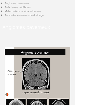
Angiomes caverneux
Anévrismes cérébraux
Malformations artério-veineuses
Anomalies veineuses de drainage
Angiomes caverneux