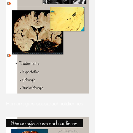
Hémorragies sousarachnoïdiennes